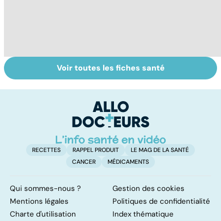
Voir toutes les fiches santé
Tout savoir sur
Inflammation des
Su
les infections
amygdales : que
le
pulmonaires
faire en cas
l'
d'angine ?
RECETTES
RAPPEL PRODUIT
LE MAG DE LA SANTÉ
CANCER
MÉDICAMENTS
Qui sommes-nous ?
Gestion des cookies
Mentions légales
Politiques de confidentialité
Charte d'utilisation
Index thématique