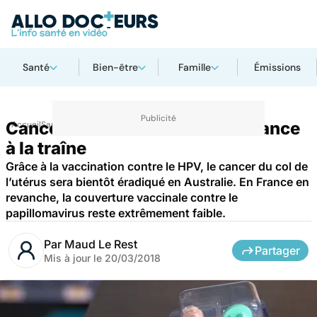
Santé
Bien-être
Famille
Émissions
Cancer du col de l’utérus : la France
Accueil
Santé
à la traîne
Grâce à la vaccination contre le HPV, le cancer du col de
l’utérus sera bientôt éradiqué en Australie. En France en
revanche, la couverture vaccinale contre le
papillomavirus reste extrêmement faible.
Par
Maud Le Rest
Partager
Mis à jour le
20/03/2018