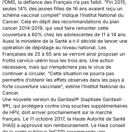
l’OMS, la défiance des Français n’a pas faibli. "
Fin 2015,
seules 14% des jeunes filles de 16 ans avaient reçu un
schéma vaccinal complet
" indique l’Institut National du
Cancer. Cela en dépit des recommandations du plan
cancer 2014-2019, qui veut faire remonter cette
couverture à 60% chez les adolescentes de 11 à 14 ans.
Aussi le ministère de la Santé a-t-il décidé de lancer une
opération de dépistage au niveau national. Les
Françaises de 25 à 65 ans se verront ainsi proposer un
frottis cervico-utérin tous les trois ans. Une action
nécessaire, mais qui n’empêchera pas le virus de
continuer à circuler. "
Cette situation ne pourra pas
permettre d’obtenir les effets observés dans les pays à
forte couverture vaccinale
", estime l’Institut National du
Cancer.
Une nouvelle version du Gardasil® (baptisée Gardasil-
9®), qui protégera contre cinq souches supplémentaires
de HPV, doit arriver prochainement sur le marché
français. Le 11 octobre 2017, la Haute Autorité de Santé
(HAS) a approuvé son remboursement. Le Haut conseil
de la santé publique (HCSP) recommande une