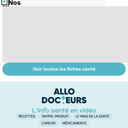
Nos fiches santé
Voir toutes les fiches santé
Gynéco : un suivi
Le magnésium,
In
pour la vie
un oligo-élément
l
vital
F
so
RECETTES
RAPPEL PRODUIT
LE MAG DE LA SANTÉ
CANCER
MÉDICAMENTS