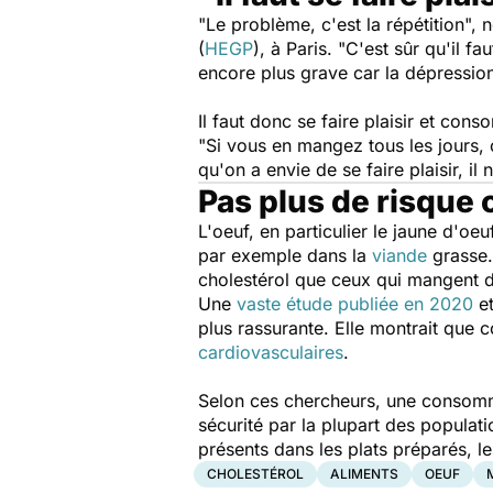
"
Le problème, c'est la répétition
", 
(
HEGP
), à Paris. "
C'est sûr qu'il faut
encore plus grave car la dépression
Il faut donc se faire plaisir et co
"
Si vous en mangez tous les jours, 
qu'on a envie de se faire plaisir, il
Pas plus de risque 
L'oeuf, en particulier le jaune d'oe
par exemple dans la
viande
grasse.
cholestérol que ceux qui mangent d
Une
vaste étude publiée en 2020
et
plus rassurante. Elle montrait que
cardiovasculaires
.
Selon ces chercheurs, une consomma
sécurité par la plupart des populat
présents dans les plats préparés, l
CHOLESTÉROL
ALIMENTS
OEUF