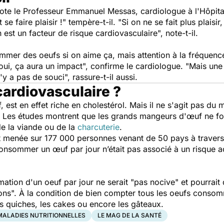
note le Professeur Emmanuel Messas, cardiologue à l'Hôp
 se faire plaisir !
" tempère-t-il. "
Si on ne se fait plus plaisi
 est un facteur de risque cardiovasculaire
", note-t-il.
nsommer des oeufs si on aime ça, mais attention à la fréquen
oui, ça aura un impact
", confirme le cardiologue. "
Mais une
 n'y a pas de souci
", rassure-t-il aussi.
cardiovasculaire ?
uf, est en effet riche en cholestérol. Mais il ne s'agit pas d
 Les études montrent que les grands mangeurs d'œuf ne fo
e la viande ou de la
charcuterie
.
 menée sur 177 000 personnes venant de 50 pays à traver
 consommer un œuf par jour n’était pas associé à un risque 
tion d'un oeuf par jour ne serait "
pas nocive
" et pourrait
ions".
À la condition de bien compter tous les oeufs consom
es quiches, les cakes ou encore les gâteaux.
MALADIES NUTRITIONNELLES
LE MAG DE LA SANTÉ