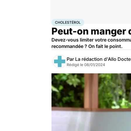
Accueil
Santé
Maladies
Maladies cardiaques
Chol
CHOLESTÉROL
Peut-on manger d
Devez-vous limiter votre consommati
recommandée ? On fait le point.
Par
La rédaction d'Allo Doct
Rédigé le
08/01/2024