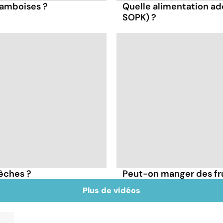
framboises ?
Quelle alimentation ad
SOPK) ?
pêches ?
Peut-on manger des frui
Plus de vidéos