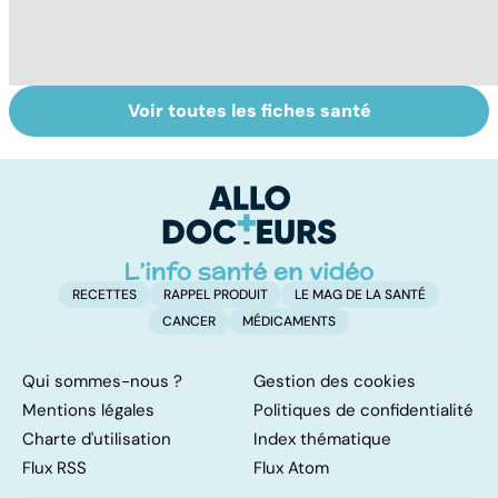
Voir toutes les fiches santé
Le magnésium,
Intestin irritable :
Al
un oligo-élément
le régime
pé
vital
FODMAP, une
solution ?
RECETTES
RAPPEL PRODUIT
LE MAG DE LA SANTÉ
CANCER
MÉDICAMENTS
Qui sommes-nous ?
Gestion des cookies
Mentions légales
Politiques de confidentialité
Charte d'utilisation
Index thématique
Flux RSS
Flux Atom