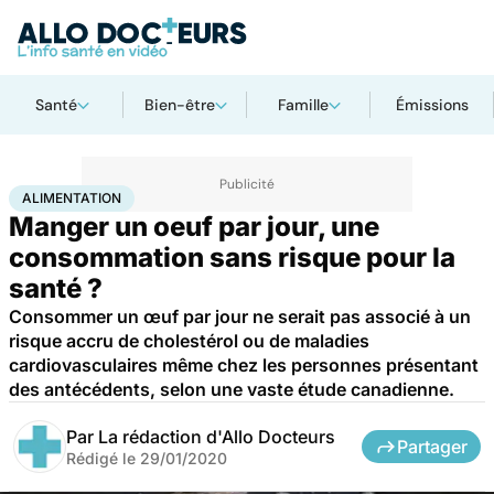
Santé
Bien-être
Famille
Émissions
Accueil
Bien-être
Nutrition
Alimentation
ALIMENTATION
Manger un oeuf par jour, une
consommation sans risque pour la
santé ?
Consommer un œuf par jour ne serait pas associé à un
risque accru de cholestérol ou de maladies
cardiovasculaires même chez les personnes présentant
des antécédents, selon une vaste étude canadienne.
Par
La rédaction d'Allo Docteurs
Partager
Rédigé le
29/01/2020