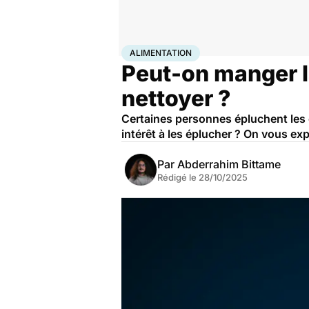
Accueil
Bien-être
Nutrition
Alimentation
ALIMENTATION
Peut-on manger l
nettoyer ?
Certaines personnes épluchent les 
intérêt à les éplucher ? On vous exp
Par
Abderrahim Bittame
Rédigé le
28/10/2025