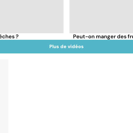
pêches ?
Peut-on manger des frui
Plus de vidéos