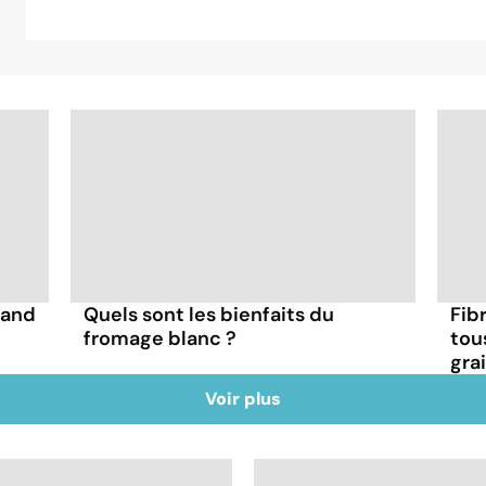
uand
Quels sont les bienfaits du
Fibr
fromage blanc ?
tou
gra
Voir plus