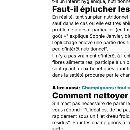
t-il un intérêt hygiénique, nutrition
Faut-il éplucher l
En réalité, tant sur plan nutritionne
sauf dans le cas ou elle est très ab
problème digestif particulier (en t
goût
»
" explique Sophie Janvier, dié
l’épluchage enlève une partie des
f
peu d’intérêt nutritionnel
".
Il n'y a pas vraiment d'intérêt à l'
fibres alimentaires, participe à un
sont quant à eux bénéfiques pour lutt
dans la satiété procurée par le ch
À lire aussi :
Champignons : tout s
Comment nettoyer 
S'il n'est pas nécessaire de parer l
vous répond : "
L’idéal est de ne pa
rapidement sous un filet d’eau froid
résidus
". Pour les champignons à la
suffit.