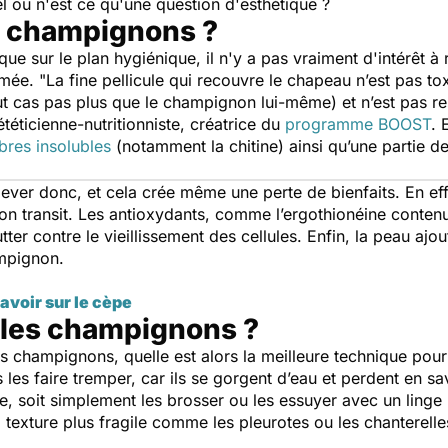
nel ou n'est ce qu'une question d'esthétique ?
es champignons ?
l que sur le plan hygiénique, il n'y a pas vraiment d'intérêt 
imée. "
La fine pellicule qui recouvre le chapeau n’est pas to
out cas pas plus que le champignon lui-même) et n’est pas 
téticienne-nutritionniste, créatrice du
programme BOOST
. 
ibres insolubles
(notamment la chitine) ainsi qu’une partie 
enlever donc, et cela crée même une perte de bienfaits. En ef
 bon transit. Les antioxydants, comme l’ergothionéine cont
er contre le vieillissement des cellules. Enfin, la peau ajou
ampignon.
avoir sur le cèpe
les champignons ?
es champignons, quelle est alors la meilleure technique pour
s les faire tremper, car ils se gorgent d’eau et perdent en sa
e, soit simplement les brosser ou les essuyer avec un linge p
 texture plus fragile comme les pleurotes ou les chanterelle