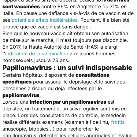
sont vaccinées
contre 86% en Angleterre ou 71% en
Italie. En cause une défiance vis-à-vis de ce vaccin et de
ses
potentiels effets indésirables
. Pourtant, il a bien été
prouvé que ce vaccin est sans danger.
Bien que le nouveau vaccin ait obtenu son autorisation
de mise sur le marché, il n'est toujours pas disponible.
En 2017, la Haute Autorité de Santé (HAS) a élargi
l'
indication de la vaccination
aux jeunes hommes
homosexuels jusqu'à 26 ans.
Papillomavirus : un suivi indispensable
Certains hôpitaux disposent de
consultations
spécifiques
pour assurer le dépistage et le suivi des
personnes à risque ou déjà infectées par le
papillomavirus
.
Lorsqu'une
infection par un papillomavirus
est
dépistée, un traitement et un suivi régulier sont mis en
place. Lors des consultations de contrôle, le médecin
réalise différents examens (examen à l'oeil nu,
frottis
,
anuscopie, biopsies...) pour rechercher le
papillomavirus, détecter les cellules anormales et évaluer