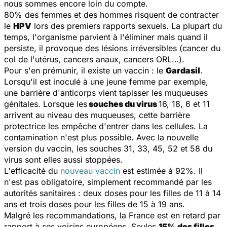
nous sommes encore loin du compte.
80% des femmes et des hommes risquent de contracter
le
HPV
lors des premiers rapports sexuels. La plupart du
temps, l'organisme parvient à l'éliminer mais quand il
persiste, il provoque des lésions irréversibles (cancer du
col de l'utérus, cancers anaux, cancers ORL…).
Pour s'en prémunir, il existe un vaccin : le
Gardasil
.
Lorsqu'il est inoculé à une jeune femme par exemple,
une barrière d'anticorps vient tapisser les muqueuses
génitales. Lorsque les
souches du virus
16, 18, 6 et 11
arrivent au niveau des muqueuses, cette barrière
protectrice les empêche d'entrer dans les cellules. La
contamination n'est plus possible. Avec la nouvelle
version du vaccin, les souches 31, 33, 45, 52 et 58 du
virus sont elles aussi stoppées.
L'efficacité du
nouveau vaccin
est estimée à 92%. Il
n'est pas obligatoire, simplement recommandé par les
autorités sanitaires : deux doses pour les filles de 11 à 14
ans et trois doses pour les filles de 15 à 19 ans.
Malgré les recommandations, la France est en retard par
rapport à ses voisins européens. Seules
15% des filles