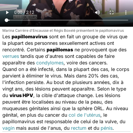
Marina Carrère d'Encausse et Régis Boxelé présentent le papillomavirus
Les
papillomavirus
sont en fait un groupe de virus que
la plupart des personnes sexuellement actives ont
rencontré. Certains
papillomas
ne provoquent que des
verrues
tandis que d'autres sont capables de faire
apparaître des
condylomes
, voire des cancers.
Quand on a été infecté, dans la plupart des cas, le corps
parvient à éliminer le virus. Mais dans 20% des cas,
l'infection persiste. Au bout de plusieurs années, dix à
vingt ans, des lésions peuvent apparaître. Selon le type
du
virus HPV
, la cible d'attaque change. Les lésions
peuvent être localisées au niveau de la peau, des
muqueuses génitales ainsi que la sphère ORL. Au niveau
génital, en plus du cancer du
col de l'utérus
, le
papillomavirus est responsable de celui de la vulve, du
vagin
mais aussi de l'anus, du
rectum
et du
pénis
.