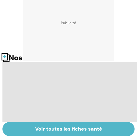
Nos fiches santé
Voir toutes les fiches santé
L'anosmie,
HPV : tout savoir
G