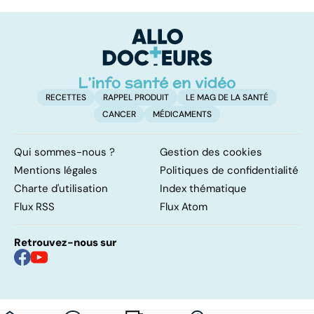
l'odorat en moins
sur les
sa
papillomavirus
t
g
RECETTES
RAPPEL PRODUIT
LE MAG DE LA SANTÉ
CANCER
MÉDICAMENTS
Qui sommes-nous ?
Gestion des cookies
Mentions légales
Politiques de confidentialité
Charte d'utilisation
Index thématique
Flux RSS
Flux Atom
Retrouvez-nous sur