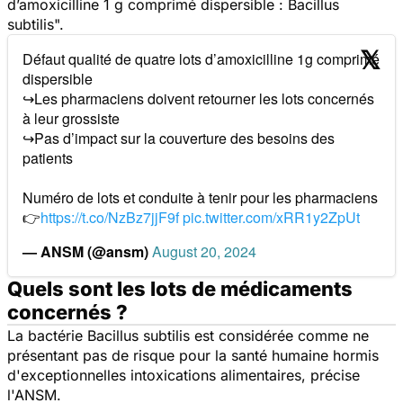
d’amoxicilline 1 g comprimé dispersible :
Bacillus
subtilis
".
Défaut qualité de quatre lots d’amoxicilline 1g comprimé
dispersible
↪️Les pharmaciens doivent retourner les lots concernés
à leur grossiste
↪️Pas d’impact sur la couverture des besoins des
patients
Numéro de lots et conduite à tenir pour les pharmaciens
👉
https://t.co/NzBz7jjF9f
pic.twitter.com/xRR1y2ZpUt
— ANSM (@ansm)
August 20, 2024
Quels sont les lots de médicaments
concernés ?
La bactérie
Bacillus subtilis
est considérée comme ne
présentant pas de risque pour la santé humaine hormis
d'exceptionnelles intoxications alimentaires, précise
l'ANSM.