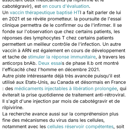
cabotégravir), est
en cours d'évaluation
.
Un
vaccin thérapeutique baptisé HT
I a fait parler de lui
en 2021 et se révèle prometteur. la poursuite de l'essai
clinique permettra de le confirmer ou de l'infirmer. Il se
fonde sur l'observation que chez certains patients, les
réponses des lymphocytes T chez certains patients
permettent un meilleur contrôle de l'infection. Un autre
vaccin à ARN est également en cours de développement
et tache de
stimuler la réponse immunitaire
, à travers les
anticorps bnAb.
Deux essai
s de phase II.b ont montré
l'efficacité chez l'homme en décembre 2021.
Autre piste intéressante déjà très avancée puisqu'il est
utilisé aux Etats-Unis, au Canada et désormais en France
: des
médicaments injectables à libération prolongée
, qui
éviterait la prise quotidienne de traitement anti-rétroviral.
Il s'agit d'une injection par mois de cabotégravir et de
rilpivirine.
La recherche avance aussi sur la compréhension plus
fine des mécanismes du virus dans les cellules,
notamment avec les
cellules réservoir compétentes
, soit