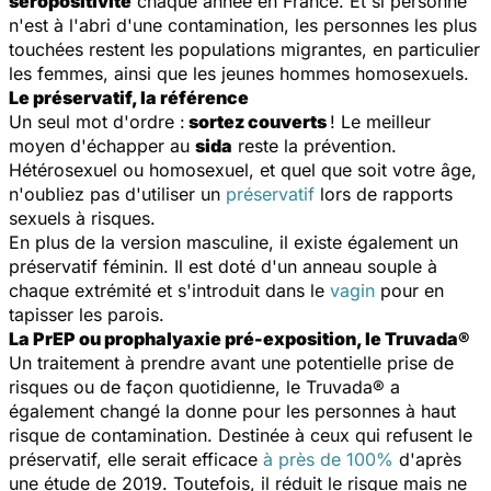
séropositivité
chaque année en France. Et si personne
n'est à l'abri d'une contamination, les personnes les plus
touchées restent les populations migrantes, en particulier
les femmes, ainsi que les jeunes hommes homosexuels.
Le préservatif, la référence
Un seul mot d'ordre :
sortez couverts
! Le meilleur
moyen d'échapper au
sida
reste la prévention.
Hétérosexuel ou homosexuel, et quel que soit votre âge,
n'oubliez pas d'utiliser un
préservatif
lors de rapports
sexuels à risques.
En plus de la version masculine, il existe également un
préservatif féminin. Il est doté d'un anneau souple à
chaque extrémité et s'introduit dans le
vagin
pour en
tapisser les parois.
La PrEP ou prophalyaxie pré-exposition, le Truvada®
Un traitement à prendre avant une potentielle prise de
risques ou de façon quotidienne, le Truvada® a
également changé la donne pour les personnes à haut
risque de contamination. Destinée à ceux qui refusent le
préservatif, elle serait efficace
à près de 100%
d'après
une étude de 2019. Toutefois, il réduit le risque mais ne