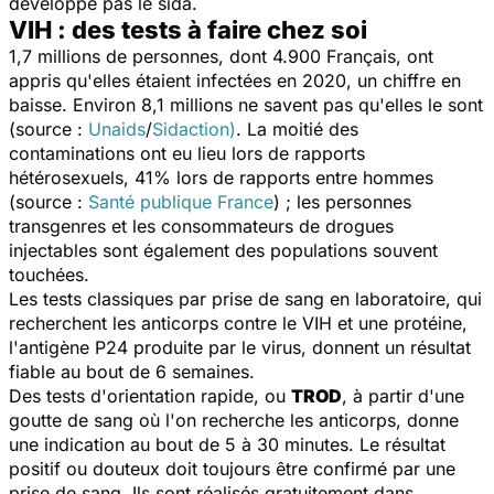
développe pas le sida.
VIH : des tests à faire chez soi
1,7 millions de personnes, dont 4.900 Français, ont
appris qu'elles étaient infectées en 2020, un chiffre en
baisse. Environ 8,1 millions ne savent pas qu'elles le sont
(source :
Unaids
/
Sidaction)
. La moitié des
contaminations ont eu lieu lors de rapports
hétérosexuels, 41% lors de rapports entre hommes
(source :
Santé publique France
) ; les personnes
transgenres et les consommateurs de drogues
injectables sont également des populations souvent
touchées.
Les tests classiques par prise de sang en laboratoire, qui
recherchent les anticorps contre le VIH et une protéine,
l'antigène P24 produite par le virus, donnent un résultat
fiable au bout de 6 semaines.
Des tests d'orientation rapide, ou
TROD
, à partir d'une
goutte de sang où l'on recherche les anticorps, donne
une indication au bout de 5 à 30 minutes. Le résultat
positif ou douteux doit toujours être confirmé par une
prise de sang. Ils sont réalisés gratuitement dans