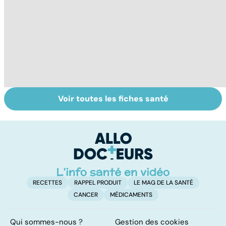
Voir toutes les fiches santé
Covid-19 : tout
Variole du singe :
R
savoir sur la
symptômes,
l
maladie
transmission et
la
traitements
RECETTES
RAPPEL PRODUIT
LE MAG DE LA SANTÉ
CANCER
MÉDICAMENTS
Qui sommes-nous ?
Gestion des cookies