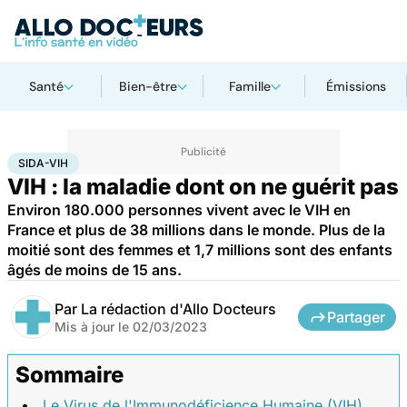
Santé
Bien-être
Famille
Émissions
Accueil
Santé
Maladies
Maladies infectieuses
Sida-VIH
SIDA-VIH
VIH : la maladie dont on ne guérit pas
Environ 180.000 personnes vivent avec le VIH en
France et plus de 38 millions dans le monde. Plus de la
moitié sont des femmes et 1,7 millions sont des enfants
âgés de moins de 15 ans.
Par
La rédaction d'Allo Docteurs
Partager
Mis à jour le
02/03/2023
Sommaire
Le Virus de l'Immunodéficience Humaine (VIH)