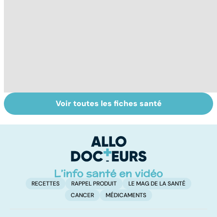
Voir toutes les fiches santé
HPV : tout savoir
Gynéco : un suivi
Gr
sur les
pour la vie
va
papillomavirus
d
RECETTES
RAPPEL PRODUIT
LE MAG DE LA SANTÉ
CANCER
MÉDICAMENTS