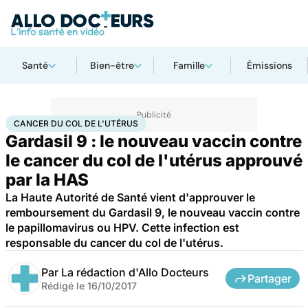
Santé
Bien-être
Famille
Émissions
Accueil
Santé
Maladies
Cancer
Cancer du col de l'utérus
CANCER DU COL DE L'UTÉRUS
Gardasil 9 : le nouveau vaccin contre
le cancer du col de l'utérus approuvé
par la HAS
La Haute Autorité de Santé vient d'approuver le
remboursement du Gardasil 9, le nouveau vaccin contre
le papillomavirus ou HPV. Cette infection est
responsable du cancer du col de l'utérus.
Par
La rédaction d'Allo Docteurs
Partager
Rédigé le
16/10/2017