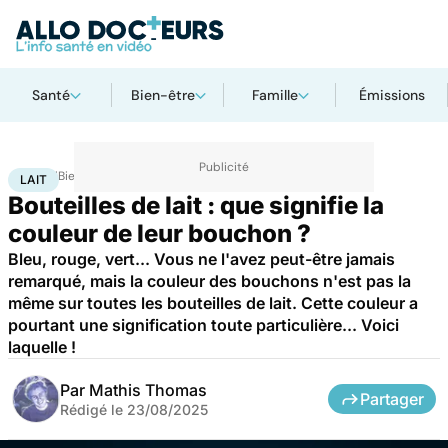
Santé
Bien-être
Famille
Émissions
Accueil
Bien-être
Nutrition
Lait
LAIT
Bouteilles de lait : que signifie la
couleur de leur bouchon ?
Bleu, rouge, vert... Vous ne l'avez peut-être jamais
remarqué, mais la couleur des bouchons n'est pas la
même sur toutes les bouteilles de lait. Cette couleur a
pourtant une signification toute particulière... Voici
laquelle !
Par
Mathis Thomas
Partager
Rédigé le
23/08/2025