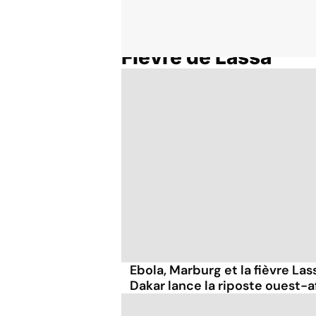
Fièvre de Lassa
Accueil
Thématiques
Ebola, Marburg et la fièvre Lassa
Dakar lance la riposte ouest-a