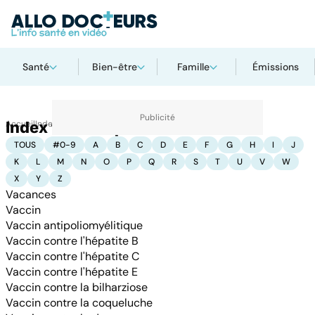
Santé
Bien-être
Famille
Émissions
Accueil
Index thématique : V
Index thématiques
TOUS
#0-9
A
B
C
D
E
F
G
H
I
J
K
L
M
N
O
P
Q
R
S
T
U
V
W
X
Y
Z
Vacances
Vaccin
Vaccin antipoliomyélitique
Vaccin contre l'hépatite B
Vaccin contre l'hépatite C
Vaccin contre l'hépatite E
Vaccin contre la bilharziose
Vaccin contre la coqueluche