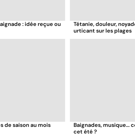
baignade : idée reçue ou
Tétanie, douleur, noyad
urticant sur les plages
es de saison au mois
Baignades, musique... 
cet été ?