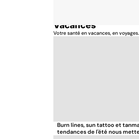
Vacances
Accueil
Thématiques
Votre santé en vacances, en voyages..
Burn lines, sun tattoo et tanm
tendances de l'été nous mett