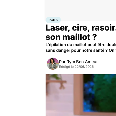
Accueil
Santé
Poils
POILS
Laser, cire, rasoi
son maillot ?
L'épilation du maillot peut être dou
sans danger pour notre santé ? On
Par
Rym Ben Ameur
Rédigé le
22/06/2026