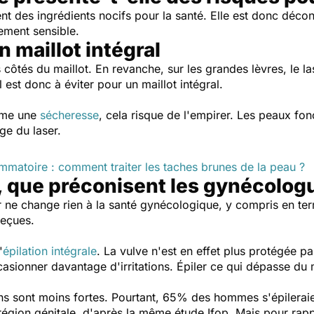
nt des ingrédients nocifs pour la santé. Elle est donc décon
rement sensible.
n maillot intégral
 côtés du maillot. En revanche, sur les grandes lèvres, le l
l est donc à éviter pour un maillot intégral.
omme une
sécheresse
, cela risque de l'empirer. Les peaux fo
ge du laser.
mmatoire : comment traiter les taches brunes de la peau ?
t, que préconisent les gynécolog
 ne change rien à la santé gynécologique, y compris en te
reçues.
'
épilation intégrale
. La vulve n'est en effet plus protégée pa
ccasionner davantage d'irritations. Épiler ce qui dépasse du 
ns sont moins fortes. Pourtant, 65% des hommes s'épileraien
 région génitale, d'après la même étude Ifop. Mais pour rappe