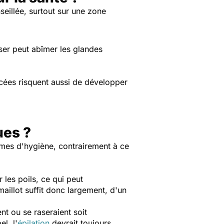
seillée, surtout sur une zone
aser peut abîmer les glandes
ncées risquent aussi de développer
ues ?
rmes d'hygiène, contrairement à ce
r les poils, ce qui peut
maillot suffit donc largement, d'un
t ou se raseraient soit
l, l'
épilation
devrait toujours