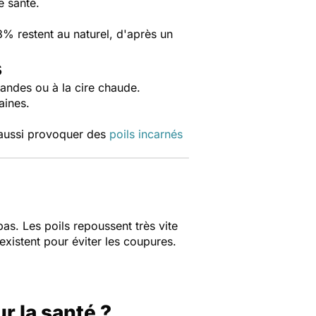
e santé.
 restent au naturel, d'après un
s
bandes ou à la cire chaude.
aines.
t aussi provoquer des
poils incarnés
pas. Les poils repoussent très vite
xistent pour éviter les coupures.
r la santé ?