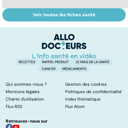
Voir toutes les fiches santé
Le sinus
Gynéco : que
H
pilonidal, un
faire contre les
pi
kyste douloureux
irritations
intimes ?
RECETTES
RAPPEL PRODUIT
LE MAG DE LA SANTÉ
CANCER
MÉDICAMENTS
Qui sommes-nous ?
Gestion des cookies
Mentions légales
Politiques de confidentialité
Charte d'utilisation
Index thématique
Flux RSS
Flux Atom
Retrouvez-nous sur