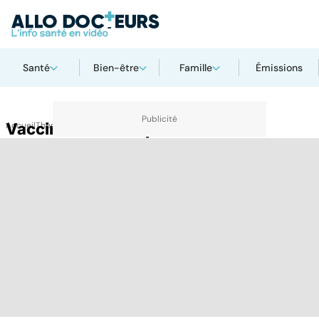
Santé
Bien-être
Famille
Émissions
Accueil
Vaccin contre l'hépatite E
Thématiques