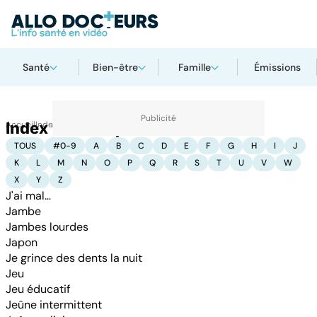
Santé
Bien-être
Famille
Émissions
Accueil
Index thématique : J
Index thématiques
TOUS
#0-9
A
B
C
D
E
F
G
H
I
J
K
L
M
N
O
P
Q
R
S
T
U
V
W
X
Y
Z
J'ai mal…
Jambe
Jambes lourdes
Japon
Je grince des dents la nuit
Jeu
Jeu éducatif
Jeûne intermittent