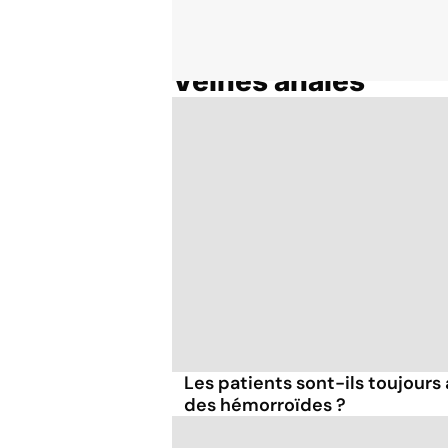
Veines anales
Accueil
Thématiques
Les patients sont-ils toujours
des hémorroïdes ?