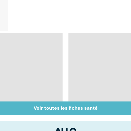
Voir toutes les fiches santé
Mélanome : le plus
Prolapsus : quand les
redouté des cancers
organes descendent
de la peau