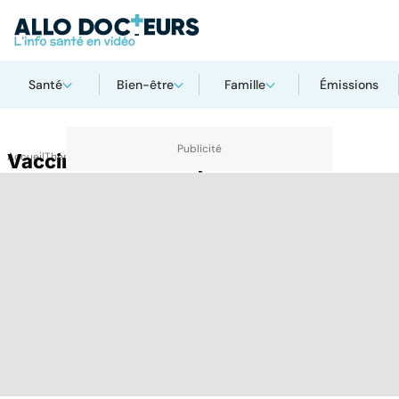
Santé
Bien-être
Famille
Émissions
Accueil
Vaccin contre la coqueluche
Thématiques