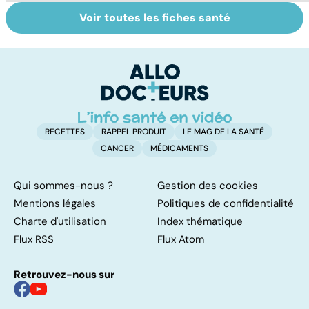
Voir toutes les fiches santé
Tout savoir sur
Inflammation des
L
les infections
amygdales : que
t
pulmonaires
faire en cas
l'
d'angine ?
o
h
RECETTES
RAPPEL PRODUIT
LE MAG DE LA SANTÉ
CANCER
MÉDICAMENTS
Qui sommes-nous ?
Gestion des cookies
Mentions légales
Politiques de confidentialité
Charte d'utilisation
Index thématique
Flux RSS
Flux Atom
Retrouvez-nous sur