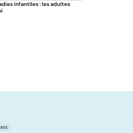
dies infantiles : les adultes
si
ENTS