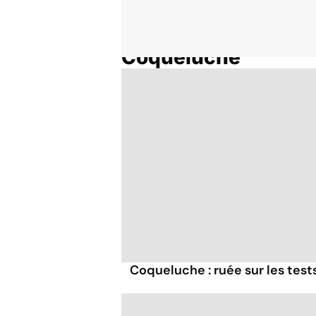
Coqueluche
Accueil
Thématiques
Coqueluche : ruée sur les tes