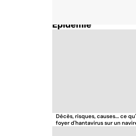
Epidémie
Accueil
Thématiques
Décès, risques, causes... ce qu'i
foyer d'hantavirus sur un navir