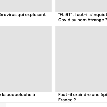
térovirus qui explosent
"FLiRT" : faut-il s'inqu
Covid au nom étrange 
 la coqueluche à
Faut-il craindre une é
France ?