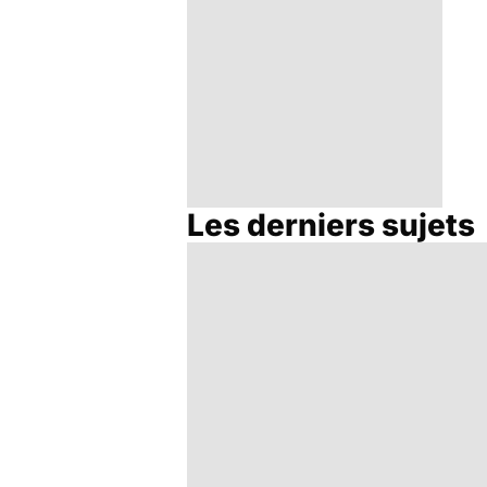
Les derniers sujets
Rougeole :
l'importance de la
vaccination