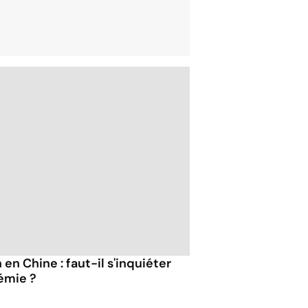
en Chine : faut-il s'inquiéter
émie ?