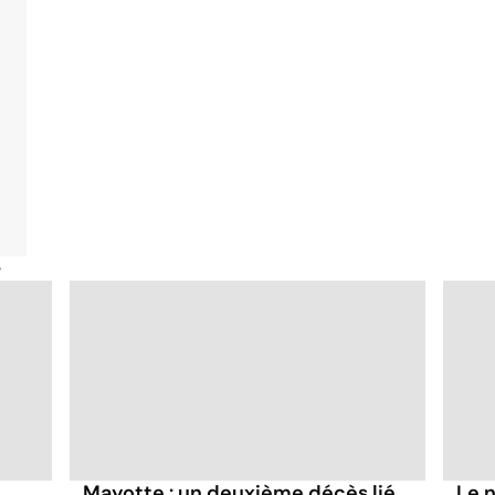
é
Mayotte : un deuxième décès lié
Le 