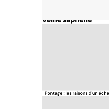
Veine saphène
Accueil
Thématiques
Pontage : les raisons d'un éch