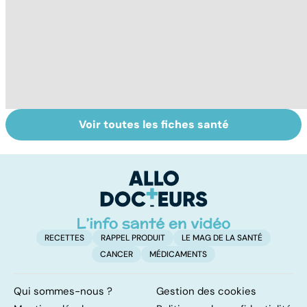
Voir toutes les fiches santé
Algie vasculaire
Nécrose : quand
A
de la face : une
les tissus
c
douleur
meurent
el
insupportable
RECETTES
RAPPEL PRODUIT
LE MAG DE LA SANTÉ
CANCER
MÉDICAMENTS
Qui sommes-nous ?
Gestion des cookies