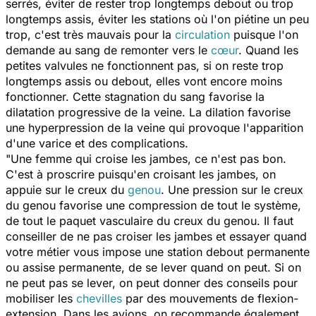
serrés, éviter de rester trop longtemps debout ou trop
longtemps assis, éviter les stations où l'on piétine un peu
trop, c'est très mauvais pour la
circulation
puisque l'on
demande au sang de remonter vers le
cœur
. Quand les
petites valvules ne fonctionnent pas, si on reste trop
longtemps assis ou debout, elles vont encore moins
fonctionner. Cette stagnation du sang favorise la
dilatation progressive de la veine. La dilation favorise
une hyperpression de la veine qui provoque l'apparition
d'une varice et des complications.
"Une femme qui croise les jambes, ce n'est pas bon.
C'est à proscrire puisqu'en croisant les jambes, on
appuie sur le creux du
genou
. Une pression sur le creux
du genou favorise une compression de tout le système,
de tout le paquet vasculaire du creux du genou. Il faut
conseiller de ne pas croiser les jambes et essayer quand
votre métier vous impose une station debout permanente
ou assise permanente, de se lever quand on peut. Si on
ne peut pas se lever, on peut donner des conseils pour
mobiliser les
chevilles
par des mouvements de flexion-
extension. Dans les avions, on recommande également