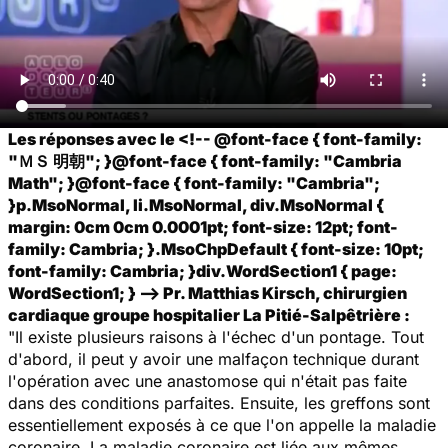
Les réponses avec le <!-- @font-face { font-family:
"ＭＳ 明朝"; }@font-face { font-family: "Cambria
Math"; }@font-face { font-family: "Cambria";
}p.MsoNormal, li.MsoNormal, div.MsoNormal {
margin: 0cm 0cm 0.0001pt; font-size: 12pt; font-
family: Cambria; }.MsoChpDefault { font-size: 10pt;
font-family: Cambria; }div.WordSection1 { page:
WordSection1; } --> Pr. Matthias Kirsch, chirurgien
cardiaque groupe hospitalier La Pitié-Salpêtrière :
"Il existe plusieurs raisons à l'échec d'un pontage. Tout
d'abord, il peut y avoir une malfaçon technique durant
l'opération avec une anastomose qui n'était pas faite
dans des conditions parfaites. Ensuite, les greffons sont
essentiellement exposés à ce que l'on appelle la maladie
coronaire. La maladie coronaire est liée aux mêmes