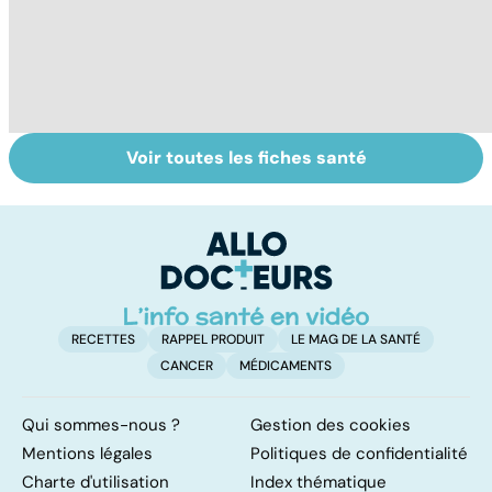
Voir toutes les fiches santé
Grand froid : nos
Nécrose : quand
C
conseils
les tissus
n
meurent
à 
RECETTES
RAPPEL PRODUIT
LE MAG DE LA SANTÉ
CANCER
MÉDICAMENTS
Qui sommes-nous ?
Gestion des cookies
Mentions légales
Politiques de confidentialité
Charte d'utilisation
Index thématique