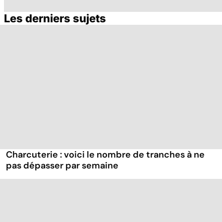
Les derniers sujets
Embolie
Mediator® : les
Me
pulmonaire : un
cardiologues en
s
caillot dans
première ligne
sa
l'artère
pulmonaire
Charcuterie : voici le nombre de tranches à ne
pas dépasser par semaine