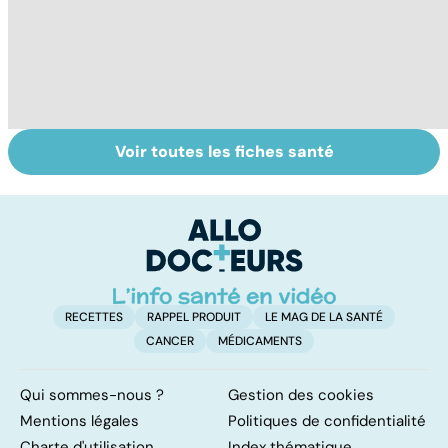
Voir toutes les fiches santé
Embolie
Mediator® : les
Me
pulmonaire : un
cardiologues en
s
caillot dans
première ligne
sa
l'artère
pulmonaire
RECETTES
RAPPEL PRODUIT
LE MAG DE LA SANTÉ
CANCER
MÉDICAMENTS
Qui sommes-nous ?
Gestion des cookies
Mentions légales
Politiques de confidentialité
Charte d'utilisation
Index thématique