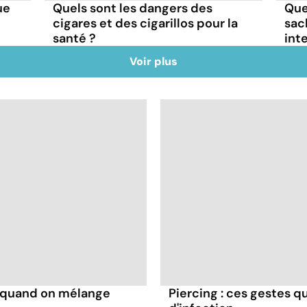
Quels sont les dangers des
Que
ue
cigares et des cigarillos pour la
sac
santé ?
int
Voir plus
s quand on mélange
Piercing : ces gestes q