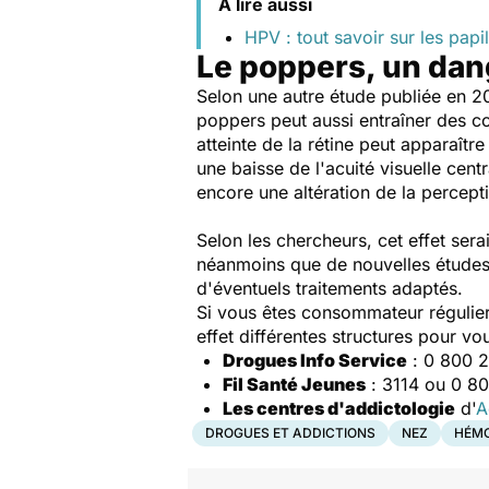
À lire aussi
HPV : tout savoir sur les papi
Le poppers, un dan
Selon une autre étude publiée en 
poppers peut aussi entraîner des c
atteinte de la rétine peut apparaîtr
une baisse de l'acuité visuelle cent
encore une altération de la percept
Selon les chercheurs, cet effet sera
néanmoins que de nouvelles études
d'éventuels traitements adaptés.
Si vous êtes consommateur régulier 
effet différentes structures pour v
Drogues Info Service
: 0 800 23
Fil Santé Jeunes
: 3114 ou 0 80
Les centres d'addictologie
d'
A
DROGUES ET ADDICTIONS
NEZ
HÉMO