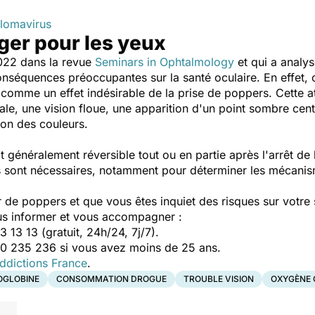
llomavirus
ger pour les yeux
2022 dans la revue
Seminars in Ophtalmology
et qui a analys
onséquences préoccupantes sur la santé oculaire. En effet,
e comme un effet indésirable de la prise de poppers. Cette a
rale, une vision floue, une apparition d'un point sombre centr
ion des couleurs.
it généralement réversible tout ou en partie après l'arrêt de
 sont nécessaires, notamment pour déterminer les mécanism
de poppers et que vous êtes inquiet des risques sur votre s
ous informer et vous accompagner :
 13 13 (gratuit, 24h/24, 7j/7).
0 235 236 si vous avez moins de 25 ans.
ddictions France
.
GLOBINE
CONSOMMATION DROGUE
TROUBLE VISION
OXYGÈNE 