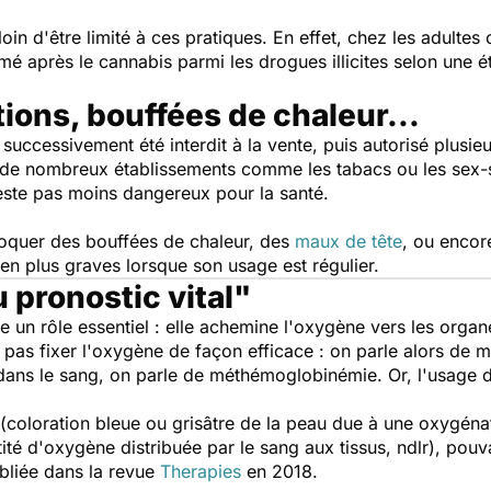
oin d'être limité à ces pratiques. En effet, chez les adulte
é après le cannabis parmi les drogues illicites selon une é
tions, bouffées de chaleur...
uccessivement été interdit à la vente, puis autorisé plusieu
s de nombreux établissements comme les tabacs ou les sex-s
 reste pas moins dangereux pour la santé.
ovoquer des bouffées de chaleur, des
maux de tête
, ou encore
en plus graves lorsque son usage est régulier.
 pronostic vital"
e un rôle essentiel : elle achemine l'oxygène vers les organes
pas fixer l'oxygène de façon efficace : on parle alors de 
dans le sang, on parle de méthémoglobinémie. Or, l'usage
(coloration bleue ou grisâtre de la peau due à une oxygénat
ité d'oxygène distribuée par le sang aux tissus, ndlr),
pouva
bliée dans la revue
Therapies
en 2018.