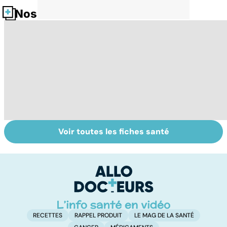
Nos fiches santé
Voir toutes les fiches santé
Le magnésium,
Intestin irritable :
Al
un oligo-élément
le régime
pé
vital
FODMAP, une
solution ?
RECETTES
RAPPEL PRODUIT
LE MAG DE LA SANTÉ