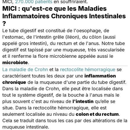
MICI,
270.000 patients
en souffriraient.
MICI : qu'est-ce que les Maladies
Inflammatoires Chroniques Intestinales
?
Le tube digestif est constitué de l'oesophage, de
l'estomac, de l'intestin grêle (iléon), du côlon (aussi
appelé gros intestin), du rectum et de l'anus. Notre tube
digestif est tapissé par une muqueuse, très vascularisée
et il renferme la flore microbienne appelée aussi le
microbiote
.
La maladie de Crohn
et la
rectocolite hémorragique
se
caractérisent toutes les deux par une
inflammation
chronique
de la muqueuse d'une partie du tube digestif.
Dans la maladie de Crohn, elle peut être localisée dans
tout le système digestif, de la bouche à l'anus mais le
plus souvent c'est au niveau de
l'intestin
qu’elle se
situe. Dans la rectocolite hémorragique, elle est
seulement localisée au niveau du
colon et du rectum
.
Cela se traduit dans tous les cas par des altérations de la
muqueuse intestinale.