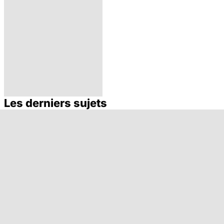
Les derniers sujets
Faire du sport à
domicile, c'est
facile !