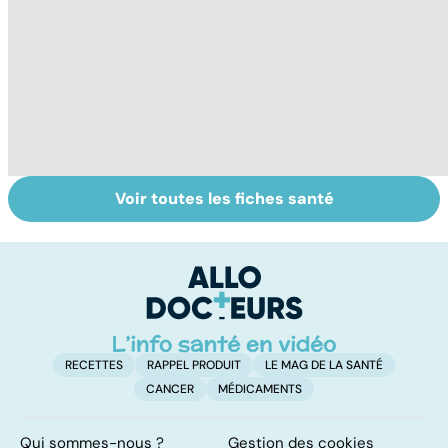
Voir toutes les fiches santé
Troubles de
Faire du sport à
Te
l'érection :
domicile, c'est
tr
gardez la tête
facile !
év
haute
RECETTES
RAPPEL PRODUIT
LE MAG DE LA SANTÉ
CANCER
MÉDICAMENTS
Qui sommes-nous ?
Gestion des cookies