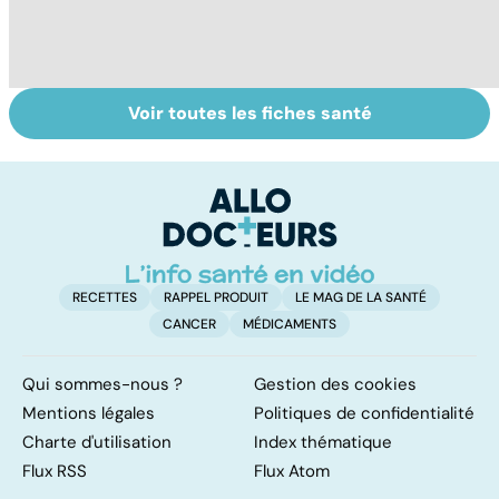
Voir toutes les fiches santé
Tout savoir sur
Inflammation des
L
les infections
amygdales : que
in
pulmonaires
faire en cas
p
d'angine ?
pa
RECETTES
RAPPEL PRODUIT
LE MAG DE LA SANTÉ
CANCER
MÉDICAMENTS
Qui sommes-nous ?
Gestion des cookies
Mentions légales
Politiques de confidentialité
Charte d'utilisation
Index thématique
Flux RSS
Flux Atom