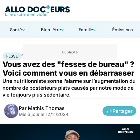
Santé
Bien-être
Famille
Émissions
Accueil
Bien-être
Sport santé
Fesse
FESSE
Vous avez des "fesses de bureau" ?
Voici comment vous en débarrasser
Une nutritionniste sonne l’alarme sur l’augmentation du
nombre de postérieurs plats causés par notre mode de
vie toujours plus sédentaire.
Par
Mathis Thomas
Partager
Mis à jour le
12/11/2024