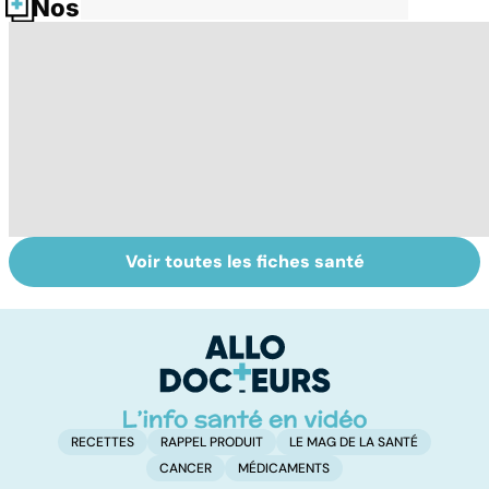
Nos fiches santé
Voir toutes les fiches santé
Burn-out :
Crampes,
U
l'épuisement
déchirures,
po
professionnel
élongations... :
quand le muscle
fait mal
RECETTES
RAPPEL PRODUIT
LE MAG DE LA SANTÉ
CANCER
MÉDICAMENTS