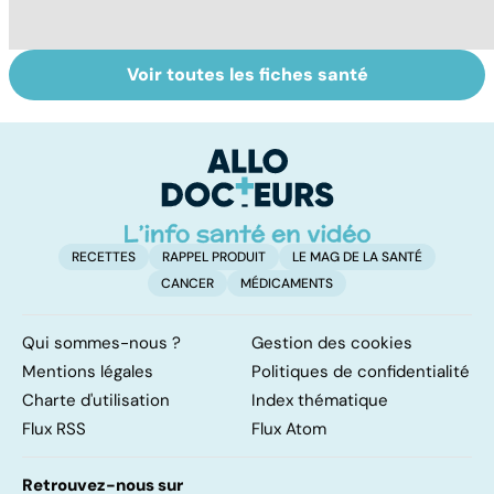
Voir toutes les fiches santé
Le magnésium,
Intestin irritable :
Al
un oligo-élément
le régime
pé
vital
FODMAP, une
solution ?
RECETTES
RAPPEL PRODUIT
LE MAG DE LA SANTÉ
CANCER
MÉDICAMENTS
Qui sommes-nous ?
Gestion des cookies
Mentions légales
Politiques de confidentialité
Charte d'utilisation
Index thématique
Flux RSS
Flux Atom
Retrouvez-nous sur