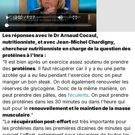
Les réponses avec le Dr Arnaud Cocaul,
nutritionniste, et avec Jean-Michel Chardigny,
chercheur nutritionniste en charge de la question des
protéines à l'Inra :
"Il est bien après un exercice assez soutenu de prendre
des
protéines
. Il faut récupérer car il y a eu une perte
azotée qui a eu lieu pendant l'exercice donc on peut
manger un bon steak. On doit également renouveler les
réserves de glycogène. Donc de la même manière, on
peut prendre des pâtes, des
féculents
. On peut prendre
des protéines dans les 30 minutes ou dans l'heure qui
suit pour le
renouvellement et le maintien de la masse
musculaire
."
"La
récupération post-effort
est très importante pour
les protéines dans les premières dizaines de minutes qui
suivent l'effort, notamment pour récupérer de toutes les