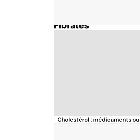
Fibrates
Accueil
Thématiques
Cholestérol : médicaments ou