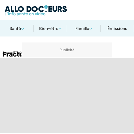
Santé
Bien-être
Famille
Émissions
Accueil
Fracture du col du fémur
Thématiques