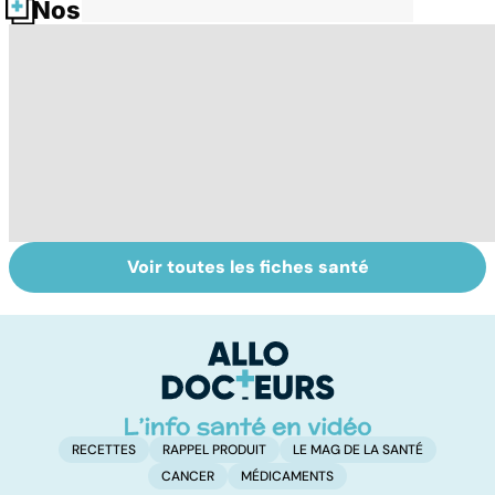
Nos fiches santé
Voir toutes les fiches santé
Exostose
La sciatique : un
O
osseuse : des
symptôme
pr
bosses sous la
douloureux
c
peau
RECETTES
RAPPEL PRODUIT
LE MAG DE LA SANTÉ
CANCER
MÉDICAMENTS