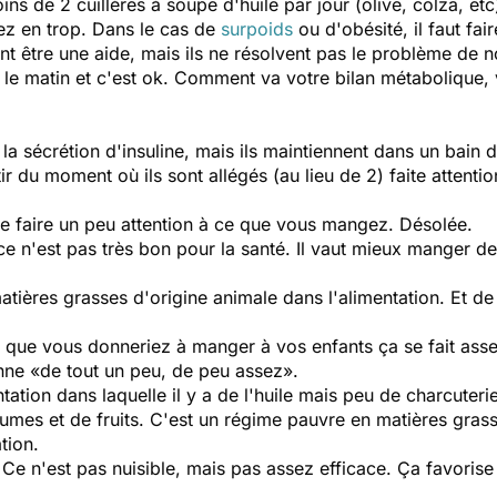
 de 2 cuillères à soupe d'huile par jour (olive, colza, etc
z en trop. Dans le cas de
surpoids
ou d'obésité, il faut fa
t être une aide, mais ils ne résolvent pas le problème de 
 le matin et c'est ok. Comment va votre bilan métabolique,
a sécrétion d'insuline, mais ils maintiennent dans un bain d
r du moment où ils sont allégés (au lieu de 2) faite attenti
 de faire un peu attention à ce que vous mangez. Désolée.
 ce n'est pas très bon pour la santé. Il vaut mieux manger 
tières grasses d'origine animale dans l'alimentation. Et de
e que vous donneriez à manger à vos enfants ça se fait ass
nne «de tout un peu, de peu assez».
ation dans laquelle il y a de l'huile mais peu de charcuter
gumes et de fruits. C'est un régime pauvre en matières grass
tion.
Ce n'est pas nuisible, mais pas assez efficace. Ça favorise