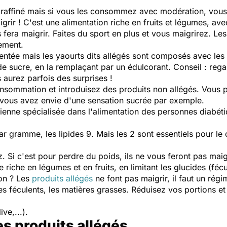
e raffiné mais si vous les consommez avec modération, vou
igrir ! C'est une alimentation riche en fruits et légumes, av
 fera maigrir. Faites du sport en plus et vous maigrirez. Les
ement.
entée mais les yaourts dits allégés sont composés avec le
e sucre, en la remplaçant par un édulcorant. Conseil : rega
 aurez parfois des surprises !
nsommation et introduisez des produits non allégés. Vous
 vous avez envie d'une sensation sucrée par exemple.
ienne spécialisée dans l'alimentation des personnes diabétiq
ar gramme, les lipides 9. Mais les 2 sont essentiels pour le
Si c'est pour perdre du poids, ils ne vous feront pas maigri
iche en légumes et en fruits, en limitant les glucides (fécule
on ? Les
produits allégés
ne font pas maigrir, il faut un régi
les féculents, les matières grasses. Réduisez vos portions et
ve,...).
es produits allégés