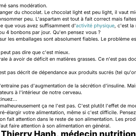
mmé sans modération.
ger du chocolat. Le chocolat light est peu light, il vaut m
nsommer peu. L'aspartam est tout à fait correct mais fait
-ce que vous avez suffisamment d'
activité physique
, c'est l
ou 4 bonbons par jour. Qu'en pensez vous ?
es sur les emballages sont absolument fiables. Le problème e
peut pas dire que c'est mieux.
érale à avoir de déficit en matières grasses. Ce n'est pas d
 n'est pas décrit de dépendance aux produits sucrés (tel qu'
entraine pas d'augmentation de la sécrétion d'insuline. Mais i
teurs à l'intérieur de notre cerveau.
inuez...
malheureusement ça ne l'est pas. C'est plutôt l'effet de mod
élargir votre alimentation, même si c'est difficile. Pensez 
 on fait attention dans le reste de son alimentation. Les pro
aut faire attention à son alimentation en général.
 Thierry Hanh, médecin nutrition