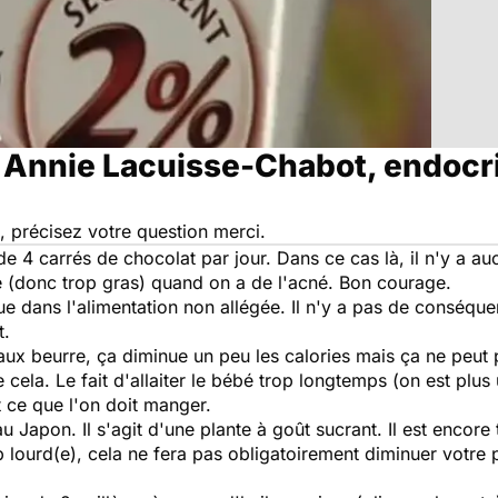
 Annie Lacuisse-Chabot, endocr
i, précisez votre question merci.
4 carrés de chocolat par jour. Dans ce cas là, il n'y a aucu
é (donc trop gras) quand on a de l'acné. Bon courage.
 que dans l'alimentation non allégée. Il n'y a pas de conséqu
t.
faux beurre, ça diminue un peu les calories mais ça ne peu
ue cela. Le fait d'allaiter le bébé trop longtemps (on est pl
nt ce que l'on doit manger.
 au Japon. Il s'agit d'une plante à goût sucrant. Il est encor
p lourd(e), cela ne fera pas obligatoirement diminuer votre