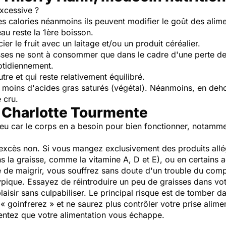
xcessive ?
s calories néanmoins ils peuvent modifier le goût des alim
au reste la 1ère boisson.
er le fruit avec un laitage et/ou un produit céréalier.
ses ne sont à consommer que dans le cadre d'une perte de p
otidiennement.
re et qui reste relativement équilibré.
t moins d'acides gras saturés (végétal). Néanmoins, en deho
 cru.
 Charlotte Tourmente
u car le corps en a besoin pour bien fonctionner, notammen
excès non. Si vous mangez exclusivement des produits allé
ns la graisse, comme la vitamine A, D et E), ou en certains a
 de maigrir, vous souffrez sans doute d'un trouble du compo
typique. Essayez de réintroduire un peu de graisses dans vo
laisir sans culpabiliser. Le principal risque est de tomber d
goinfrerez » et ne saurez plus contrôler votre prise alimen
 sentez que votre alimentation vous échappe.