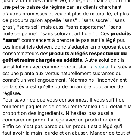
jusqu'à la fin des années 90, l'allégé connaît aujourd'hui
une petite baisse de régime car les clients cherchent
d'autres promesses et veulent plus de naturalité, et plus
de produits qu'on appelle "sans" : "sans sucre", "sans
gras", "sans sel" mais aussi "sans aspartame", "sans
huile de palme", "sans colorant artificiel"... Ces
produits
"sans"
commencent à prendre le pas sur l'allégé pur.
Les industriels doivent donc s'adapter en proposant aux
consommateurs des
produits allégés respectueux du
goût et moins chargés en additifs
. Autre solution : la
substitution avec comme produit star, la
stévia
. La stévia
est une plante aux vertus naturellement sucrantes qui
connaît un vrai engouement. Néanmoins l'inconvénient
de la stévia est qu'elle garde un arrière goût amer de
réglisse.
Pour savoir ce que vous consommez, il vous suffit de
tourner le paquet et de consulter le tableau qui détaille la
proportion des ingrédients. N'hésitez pas aussi à
comparer un produit allégé avec un produit référent.
Enfin ce n'est pas parce qu'un produit est allégé qu'il
faut avoir la main lourde et en abuser. Manger de tout et