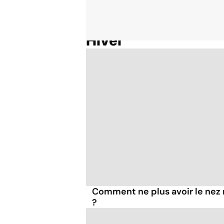
Hiver
Accueil
Thématiques
Comment ne plus avoir le nez r
?