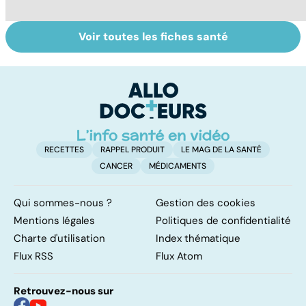
Voir toutes les fiches santé
Automne-hiver,
Tout savoir sur
Gr
le temps de la
les maux du froid
c
dépression
saisonnière
RECETTES
RAPPEL PRODUIT
LE MAG DE LA SANTÉ
CANCER
MÉDICAMENTS
Qui sommes-nous ?
Gestion des cookies
Mentions légales
Politiques de confidentialité
Charte d'utilisation
Index thématique
Flux RSS
Flux Atom
Retrouvez-nous sur