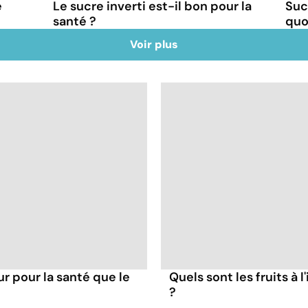
e
Le sucre inverti est-il bon pour la
Suc
santé ?
quoi
Voir plus
ur pour la santé que le
Quels sont les fruits à 
?