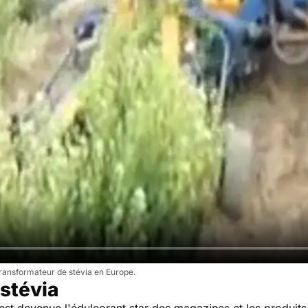
transformateur de stévia en Europe.
 stévia
est devenue l'édulcorant star des magazines et les produits