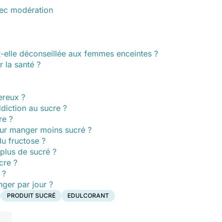
ec modération
-elle déconseillée aux femmes enceintes ?
r la santé ?
ereux ?
iction au sucre ?
re ?
our manger moins sucré ?
du fructose ?
plus de sucré ?
cre ?
 ?
ger par jour ?
PRODUIT SUCRÉ
EDULCORANT