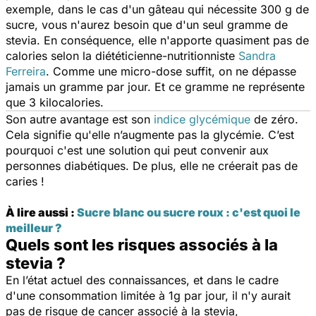
exemple, dans le cas d'un gâteau qui nécessite 300 g de
sucre, vous n'aurez besoin que d'un seul gramme de
stevia. En conséquence, elle n'apporte quasiment pas de
calories selon la diététicienne-nutritionniste
Sandra
Ferreira
. Comme une micro-dose suffit, on ne dépasse
jamais un gramme par jour. Et ce gramme ne représente
que 3 kilocalories.
Son autre avantage est son
indice glycémique
de zéro.
Cela signifie qu'elle n’augmente pas la glycémie. C’est
pourquoi c'est une solution qui peut convenir aux
personnes diabétiques. De plus, elle ne créerait pas de
caries !
À lire aussi :
Sucre blanc ou sucre roux : c'est quoi le
meilleur ?
Quels sont les risques associés à la
stevia ?
En l’état actuel des connaissances, et dans le cadre
d'une consommation limitée à 1g par jour, il n'y aurait
pas de risque de cancer associé à la stevia,