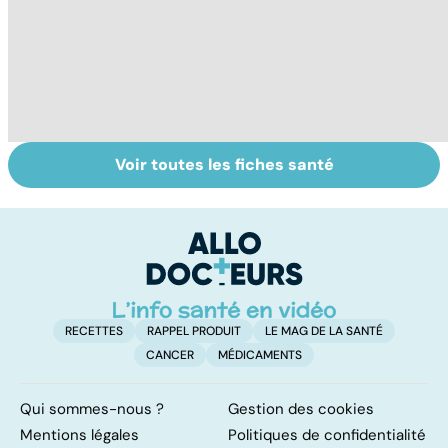
Voir toutes les fiches santé
Nécrose : quand
Qu'est-ce que
D
les tissus
l'index
ra
meurent
glycémique ?
pa
gr
RECETTES
RAPPEL PRODUIT
LE MAG DE LA SANTÉ
CANCER
MÉDICAMENTS
Qui sommes-nous ?
Gestion des cookies
Mentions légales
Politiques de confidentialité