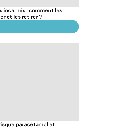
ls incarnés : comment les
er et les retirer ?
risque paracétamol et