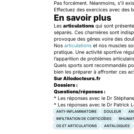
Pas forcément. Néanmoins, s'il exis
Effectuez des exercices avec des ba
En savoir plus
Les
articulations
qui sont présente
séparés. Ces charnières sont indis
provoque des gênes voire des doule
Nos
articulations
et nos muscles sont
pratique. Une activité sportive rég
l’apparition de problèmes articulaire
Quels sports sont recommandés pour
bien les préparer à affronter ces a
Sur Allodocteurs.fr
Dossiers :
Questions/réponses :
*
Les réponses avec le Dr Stéphan
*
Les réponses avec le Dr Patrick 
ANTI-INFLAMMATOIRE
DOULEUR
AN
INFILTRATION DE CORTICOÏDES
RHUMAT
OS ET ARTICULATIONS
ANTALGIQUES