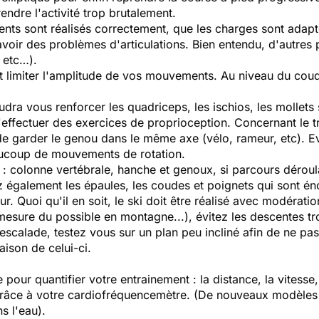
endre l'activité trop brutalement.
ts sont réalisés correctement, que les charges sont adapt
d'avoir des problèmes d'articulations. Bien entendu, d'autre
 etc…).
t limiter l'amplitude de vos mouvements. Au niveau du coude
audra vous renforcer les quadriceps, les ischios, les mollets
'effectuer des exercices de proprioception. Concernant le tr
e garder le genou dans le même axe (vélo, rameur, etc). Evi
aucoup de mouvements de rotation.
er : colonne vertébrale, hanche et genoux, si parcours déroul
 également les épaules, les coudes et poignets qui sont éno
. Quoi qu'il en soit, le ski doit être réalisé avec modération
a mesure du possible en montagne...), évitez les descentes 
'escalade, testez vous sur un plan peu incliné afin de ne pa
ison de celui-ci.
 pour quantifier votre entrainement : la distance, la vitesse
grâce à votre cardiofréquencemètre. (De nouveaux modèles
s l'eau).