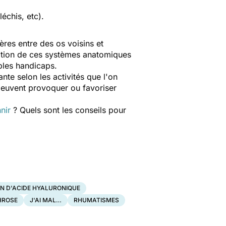
échis, etc).
ères entre des os voisins et
ration de ces systèmes anatomiques
bles handicaps.
nte selon les activités que l'on
 peuvent provoquer ou favoriser
nir
? Quels sont les conseils pour
ON D'ACIDE HYALURONIQUE
HROSE
J'AI MAL…
RHUMATISMES