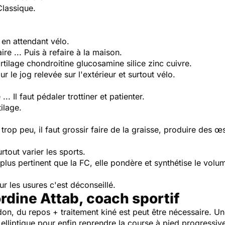
 Classique.
 en attendant vélo.
ire ... Puis à refaire à la maison.
artilage chondroitine glucosamine silice zinc cuivre.
r le jog relevée sur l'extérieur et surtout vélo.
... Il faut pédaler trottiner et patienter.
ilage.
trop peu, il faut grossir faire de la graisse, produire des 
rtout varier les sports.
 plus pertinent que la FC, elle pondère et synthétise le volum
Sur les usures c'est déconseillé.
rdine Attab, coach sportif
don, du repos + traitement kiné est peut être nécessaire. Un
o elliptique pour enfin reprendre la course à pied progressi