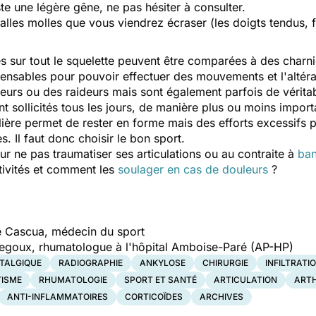
te une légère gêne, ne pas hésiter à consulter.
lles molles que vous viendrez écraser (les doigts tendus, fl
s sur tout le squelette peuvent être comparées à des charni
pensables pour pouvoir effectuer des mouvements et l'alté
urs ou des raideurs mais sont également parfois de vérita
 sollicités tous les jours, de manière plus ou moins importa
ulière permet de rester en forme mais des efforts excessifs
s. Il faut donc choisir le bon sport.
 ne pas traumatiser ses articulations ou au contraite à
ban
ctivités et comment les
soulager en cas de douleurs
?
e Cascua, médecin du sport
Legoux, rhumatologue à l'hôpital Amboise-Paré (AP-HP)
TALGIQUE
RADIOGRAPHIE
ANKYLOSE
CHIRURGIE
INFILTRATI
ISME
RHUMATOLOGIE
SPORT ET SANTÉ
ARTICULATION
ART
ANTI-INFLAMMATOIRES
CORTICOÏDES
ARCHIVES