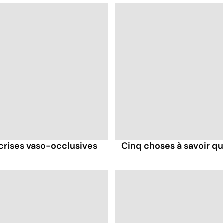
Asthme : quand les
bronches
s'encombrent
 crises vaso-occlusives
Cinq choses à savoir q