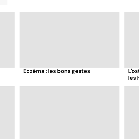
é
Eczéma : les bons gestes
L'o
les