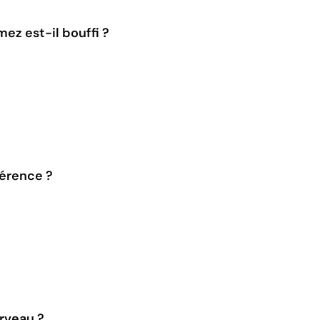
ez est-il bouffi ?
férence ?
erveau ?