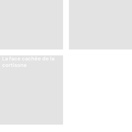
La face cachée de la
Quand la sinusite
cortisone
devient chronique