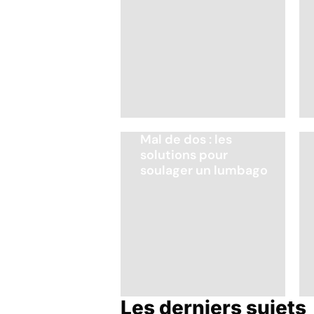
Mal de dos : les
solutions pour
soulager un lumbago
Les derniers sujets