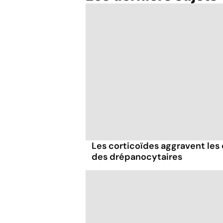
Eczéma, la plus
fréquente des
maladies de peau
Les corticoïdes aggravent les
des drépanocytaires