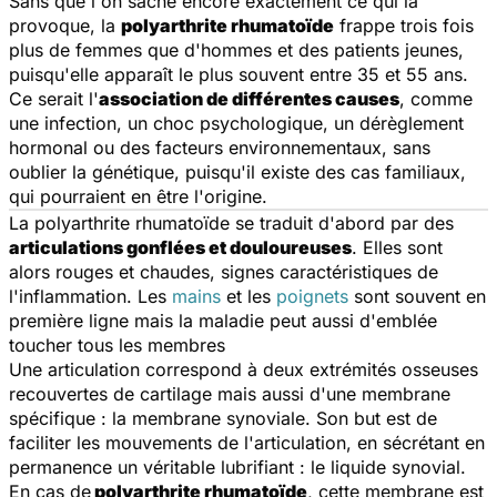
Sans que l'on sache encore exactement ce qui la
provoque, la
polyarthrite rhumatoïde
frappe trois fois
plus de femmes que d'hommes et des patients jeunes,
puisqu'elle apparaît le plus souvent entre 35 et 55 ans.
Ce serait l'
association de différentes causes
, comme
une infection, un choc psychologique, un dérèglement
hormonal ou des facteurs environnementaux, sans
oublier la génétique, puisqu'il existe des cas familiaux,
qui pourraient en être l'origine.
La polyarthrite rhumatoïde se traduit d'abord par des
articulations gonflées et douloureuses
. Elles sont
alors rouges et chaudes, signes caractéristiques de
l'inflammation. Les
mains
et les
poignets
sont souvent en
première ligne mais la maladie peut aussi d'emblée
toucher tous les membres
Une articulation correspond à deux extrémités osseuses
recouvertes de cartilage mais aussi d'une membrane
spécifique : la membrane synoviale. Son but est de
faciliter les mouvements de l'articulation, en sécrétant en
permanence un véritable lubrifiant : le liquide synovial.
En cas de
polyarthrite rhumatoïde
, cette membrane est