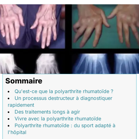
Sommaire
Qu'est-ce que la polyarthrite rhumatoïde ?
Un processus destructeur à diagnostiquer
rapidement
Des traitements longs à agir
Vivre avec la polyarthrite rhumatoïde
Polyarthrite rhumatoïde : du sport adapté à
l'hôpital